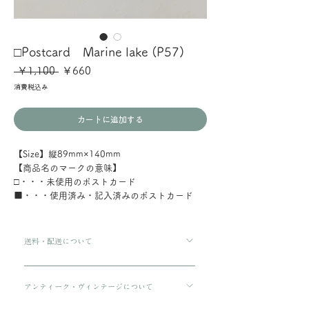
□Postcard Marine lake (P57)
通
セ
 ￥1,100 
￥660
常
ー
消費税込み
価
ル
格
価
格
カートに追加する
【Size】縦89mm×140mm
【商品名のマークの意味】
□・・・未使用のポストカード
■・・・使用済み・記入済みのポストカード
送料・配送について
ご購入金額が8000円以上の場合、配送料は無料で
す。 ご購入金額が8000円以下の場合、配送料は
アンティーク・ヴィンテージについて
330円です。 配送方法は通常宅急便コンパクトに