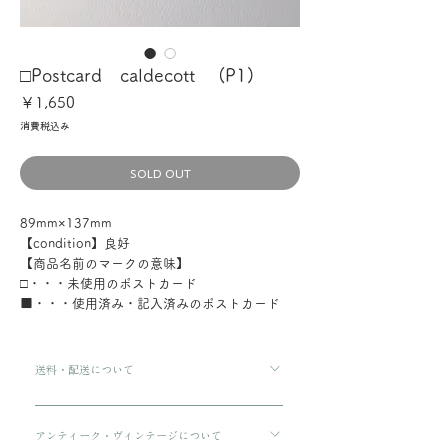
□Postcard caldecott (P1)
価
￥1,650
格
消費税込み
SOLD OUT
89mm×137mm
【condition】良好
【商品名前のマークの意味】
□・・・未使用のポストカード
■・・・使用済み・記入済みのポストカード
送料・配送について
ご購入金額が8000円以上の場合、配送料は無料で
す。 ご購入金額が8000円以下の場合、配送料は
アンティーク・ヴィンテージについて