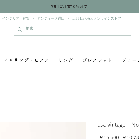
初回ご注文10％オフ
 インテリア 雑貨 / アンティーク通販 / LITTLE OAK オンラインストア
イヤリング・ピアス
リング
ブレスレット
ブロー
usa vintage N
通
 ￥15,400 
￥10,78