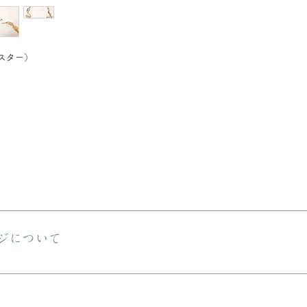
ャスター）
送料は無料です。 ご購入金額が8000円以下の場合、配送料は330円で
える商品をご購入の場合は、ヤマト宅急便となります。
ジについて
しておりますが、状態の良いお品でも経年による小さな傷汚れがある場合
りますので、ご理解の上ご購入をお願いいたします。