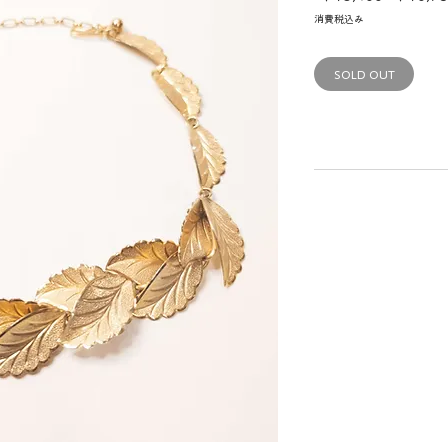
常
消費税込み
価
格
SOLD OUT