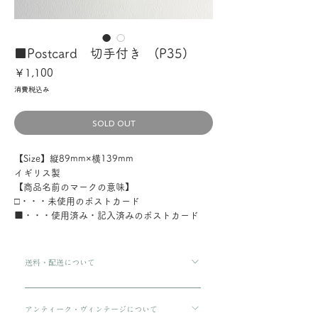
■Postcard 切手付き (P35)
価
￥1,100
格
消費税込み
SOLD OUT
【Size】縦89mm×横139mm
イギリス製
【商品名前のマークの意味】
□・・・未使用のポストカード
■・・・使用済み・記入済みのポストカード
送料・配送について
ご購入金額が8000円以上の場合、配送料は無料で
す。 ご購入金額が8000円以下の場合、配送料は
アンティーク・ヴィンテージについて