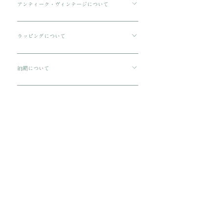
す。 ご購入金額が8000円以下の場合、配送料は
アンティーク・ヴィンテージについて
330円です。 配送方法は通常宅急便コンパクトに
傷や汚れについて可能な限り記載をしております
てお送りいたします。 3万円を超える商品をご購
が、状態の良いお品でも経年による小さな傷汚れ
ラッピングについて
入の場合は、ヤマト宅急便となります。
がある場合がございます。 アンティーク・ヴィン
プレゼント用にご購入される場合、箱に入れてリ
テージのお品特有の味わいでもありますので、ご
ボンをおかけいたします。 備考欄に”無料ギフト
納期について
理解の上ご購入をお願いいたします。
ラッピング希望”と入力をお願い致します。
ご注文から配送までに1-3営業日ほどいただきま
す。
​関連商品