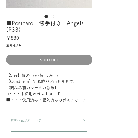
■Postcard 切手付き Angels
(P33)
価
￥880
格
消費税込み
SOLD OUT
【Size】縦89mm×横139mm
【Condition】折れ跡が沢山あります。
【商品名前のマークの意味】
□・・・未使用のポストカード
■・・・使用済み・記入済みのポストカード
送料・配送について
ご購入金額が8000円以上の場合、配送料は無料で