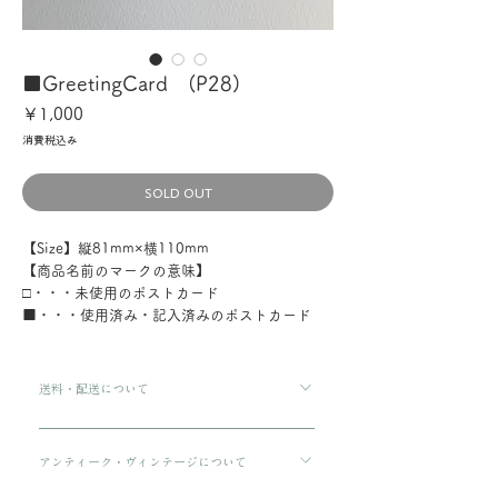
■GreetingCard (P28)
価
￥1,000
格
消費税込み
SOLD OUT
【Size】縦81mm×横110mm
【商品名前のマークの意味】
□・・・未使用のポストカード
■・・・使用済み・記入済みのポストカード
送料・配送について
ご購入金額が8000円以上の場合、配送料は無料で
す。 ご購入金額が8000円以下の場合、配送料は
アンティーク・ヴィンテージについて
330円です。 配送方法は通常宅急便コンパクトに