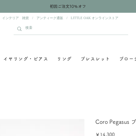
初回ご注文10％オフ
 インテリア 雑貨 / アンティーク通販 / LITTLE OAK オンラインストア
イヤリング・ピアス
リング
ブレスレット
ブロー
Coro Pegasu
価
￥14,300