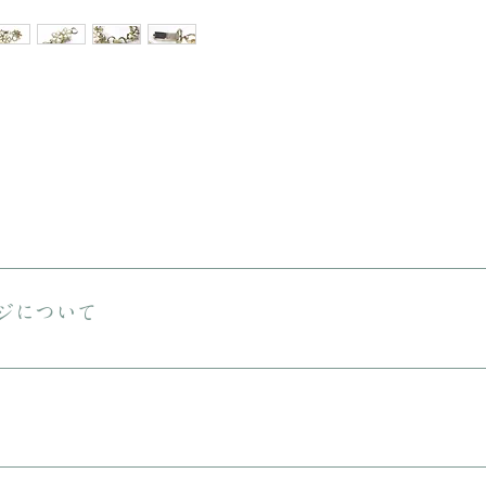
送料は無料です。 ご購入金額が8000円以下の場合、配送料は330円で
える商品をご購入の場合は、ヤマト宅急便となります。
ジについて
しておりますが、状態の良いお品でも経年による小さな傷汚れがある場合
りますので、ご理解の上ご購入をお願いいたします。
に入れてリボンをおかけいたします。 備考欄に”無料ギフトラッピング