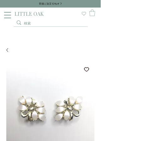
初回ご注文10％オフ
​LITTLE OAK