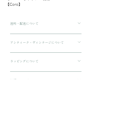
【Coro】
送料・配送について
ご購入金額が8000円以上の場合、配送料は無料で
す。 ご購入金額が8000円以下の場合、配送料は
アンティーク・ヴィンテージについて
330円です。 配送方法は通常宅急便コンパクトに
傷や汚れについて可能な限り記載をしております
てお送りいたします。 3万円を超える商品をご購
が、状態の良いお品でも経年による小さな傷汚れ
ラッピングについて
入の場合は、ヤマト宅急便となります。
がある場合がございます。 アンティーク・ヴィン
プレゼント用にご購入される場合、箱に入れてリ
テージのお品特有の味わいでもありますので、ご
ボンをおかけいたします。 備考欄に”無料ギフト
納期について
理解の上ご購入をお願いいたします。
ラッピング希望”と入力をお願い致します。
ご注文から配送までに1-3営業日ほどいただきま
す。
​関連商品