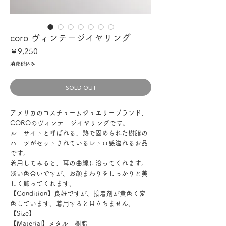
coro ヴィンテージイヤリング
価
￥9,250
格
消費税込み
SOLD OUT
アメリカのコスチュームジュエリーブランド、
COROのヴィンテージイヤリングです。
ルーサイトと呼ばれる、熱で固められた樹脂の
パーツがセットされているレトロ感溢れるお品
です。
着用してみると、耳の曲線に沿ってくれます。
淡い色合いですが、お顔まわりをしっかりと美
しく飾ってくれます。
【Condition】良好ですが、接着剤が黄色く変
色しています。着用すると目立ちません。
【Size】
【Material】メタル 樹脂