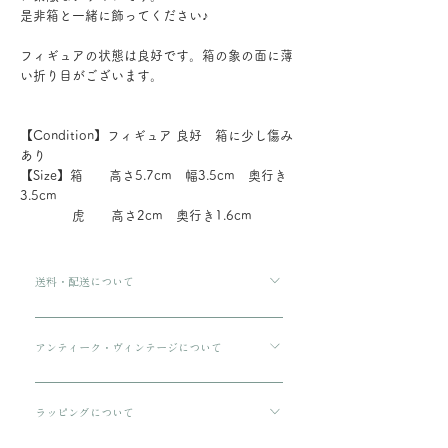
是非箱と一緒に飾ってください♪
フィギュアの状態は良好です。箱の象の面に薄
い折り目がございます。
【Condition】フィギュア 良好 箱に少し傷み
あり
【Size】箱 高さ5.7cm 幅3.5cm 奥行き
3.5cm
虎 高さ2cm 奥行き1.6cm
送料・配送について
ご購入金額が8000円以上の場合、配送料は無料で
す。 ご購入金額が8000円以下の場合、配送料は
アンティーク・ヴィンテージについて
330円です。 配送方法は通常宅急便コンパクトに
傷や汚れについて可能な限り記載をしております
てお送りいたします。 3万円を超える商品をご購
が、状態の良いお品でも経年による小さな傷汚れ
ラッピングについて
入の場合は、ヤマト宅急便となります。
がある場合がございます。 アンティーク・ヴィン