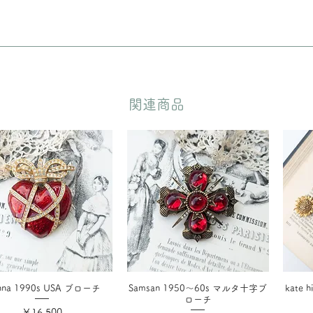
どいただきます。
​関連商品
anna 1990s USA ブローチ
Samsan 1950〜60s マルタ十字ブ
kate
ローチ
価格
￥16,500