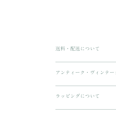
送料・配送について
ご購入金額が8000円以上の場合、配
にてお送りいたします。 3万円を超
アンティーク・ヴィンテー
傷や汚れについて可能な限り記載を
ンテージのお品特有の味わいでもあ
ラッピングについて
プレゼント用にご購入される場合、箱