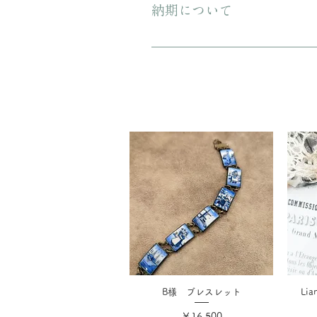
納期について
ご注文から配送までに1-3営業日ほ
B様 ブレスレット
Li
価格
￥16,500