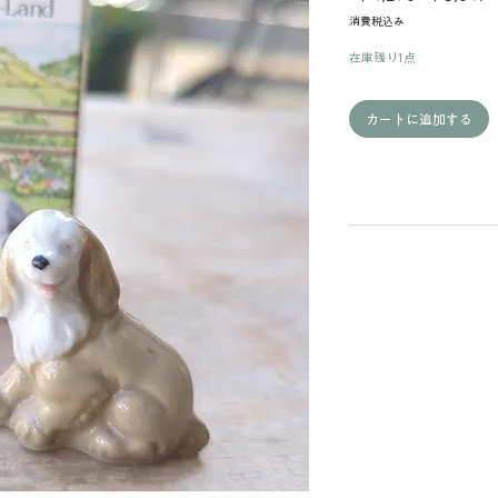
常
消費税込み
価
格
在庫残り1点
カートに追加する