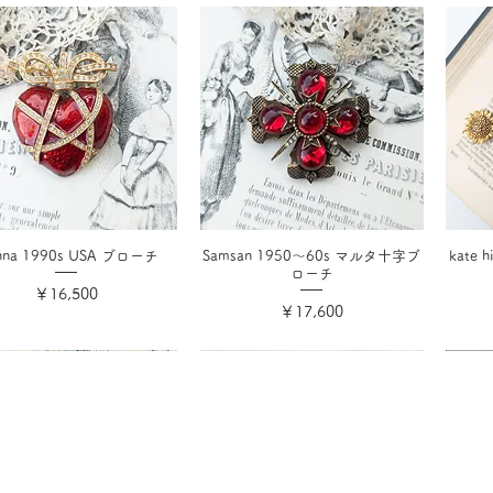
anna 1990s USA ブローチ
Samsan 1950〜60s マルタ十字ブ
kate
ローチ
価格
￥16,500
価格
￥17,600
消費税込み
消費税込み