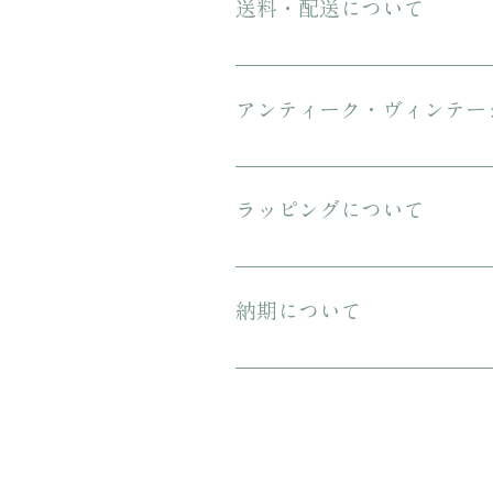
送料・配送について
ご購入金額が8000円以上の場合、配
にてお送りいたします。 3万円を超
アンティーク・ヴィンテー
傷や汚れについて可能な限り記載を
ンテージのお品特有の味わいでもあ
ラッピングについて
プレゼント用にご購入される場合、箱
納期について
ご注文から配送までに1-3営業日ほ