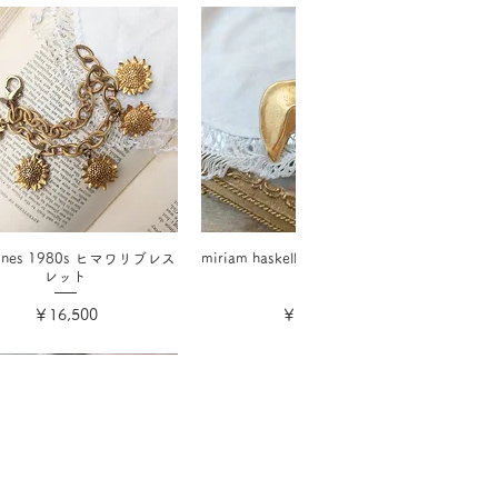
 hines 1980s ヒマワリブレス
miriam haskellフォーチュンクッキ
レット
ー
価格
価格
￥16,500
￥17,600
消費税込み
消費税込み