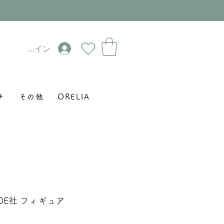
ログイン
チ
その他
ORELIA
ADE社 フィギュア
セ