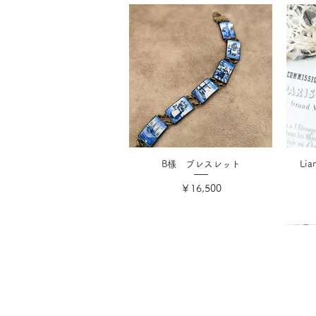
B様 ブレスレット
Li
価格
￥16,500
消費税込み