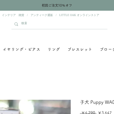
初回ご注文10％オフ
 インテリア 雑貨 / アンティーク通販 / LITTLE OAK オンラインストア
イヤリング・ピアス
リング
ブレスレット
ブロー
子犬 Puppy W
通
 ￥4,290 
￥3,647