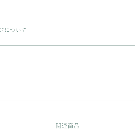
送料は無料です。 ご購入金額が8000円以下の場合、配送料は330円で
える商品をご購入の場合は、ヤマト宅急便となります。
ジについて
しておりますが、状態の良いお品でも経年による小さな傷汚れがある場合
りますので、ご理解の上ご購入をお願いいたします。
に入れてリボンをおかけいたします。 備考欄に”無料ギフトラッピング
どいただきます。
​関連商品