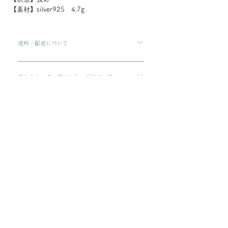
【素材】silver925 4.7g
送料・配送について
ご購入金額が8000円以上の場合、配送料は無料で
す。 ご購入金額が8000円以下の場合、配送料は
アンティーク・ヴィンテージについて
330円です。 配送方法は通常宅急便コンパクトに
傷や汚れについて可能な限り記載をしております
てお送りいたします。 3万円を超える商品をご購
が、状態の良いお品でも経年による小さな傷汚れ
ラッピングについて
入の場合は、ヤマト宅急便となります。
がある場合がございます。 アンティーク・ヴィン
プレゼント用にご購入される場合、箱に入れてリ
テージのお品特有の味わいでもありますので、ご
ボンをおかけいたします。 備考欄に”無料ギフト
納期について
理解の上ご購入をお願いいたします。
ラッピング希望”と入力をお願い致します。
ご注文から配送までに1-3営業日ほどいただきま
す。
​関連商品