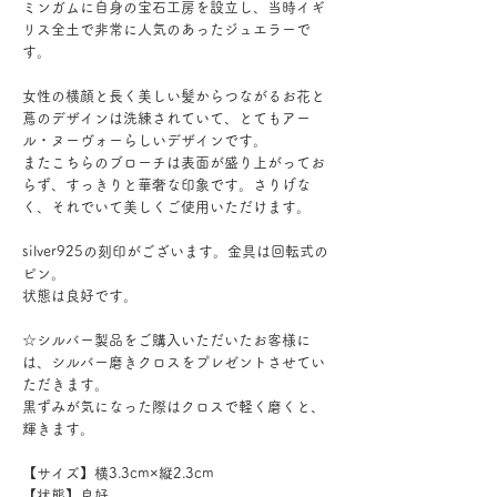
ミンガムに自身の宝石工房を設立し、当時イギ
リス全土で非常に人気のあったジュエラーで
す。
女性の横顔と長く美しい髪からつながるお花と
蔦のデザインは洗練されていて、とてもアー
ル・ヌーヴォーらしいデザインです。
またこちらのブローチは表面が盛り上がってお
らず、すっきりと華奢な印象です。さりげな
く、それでいて美しくご使用いただけます。
silver925の刻印がございます。金具は回転式の
ピン。
状態は良好です。
☆シルバー製品をご購入いただいたお客様に
は、シルバー磨きクロスをプレゼントさせてい
ただきます。
黒ずみが気になった際はクロスで軽く磨くと、
輝きます。
【サイズ】横3.3cm×縦2.3cm
【状態】良好