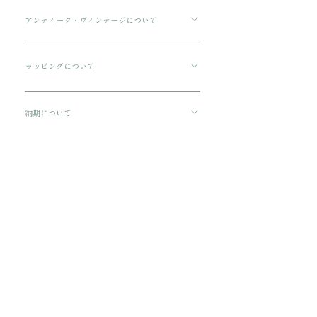
ご購入金額が8000円以上の場合、配送料は無料で
す。 ご購入金額が8000円以下の場合、配送料は
アンティーク・ヴィンテージについて
330円です。 配送方法は通常宅急便コンパクトに
傷や汚れについて可能な限り記載をしております
てお送りいたします。 3万円を超える商品をご購
が、状態の良いお品でも経年による小さな傷汚れ
ラッピングについて
入の場合は、ヤマト宅急便となります。
がある場合がございます。 アンティーク・ヴィン
プレゼント用にご購入される場合、箱に入れてリ
テージのお品特有の味わいでもありますので、ご
ボンをおかけいたします。 備考欄に”無料ギフト
納期について
理解の上ご購入をお願いいたします。
ラッピング希望”と入力をお願い致します。
ご注文から配送までに1-3営業日ほどいただきま
す。
​関連商品