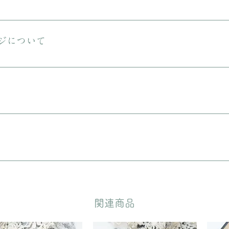
送料は無料です。 ご購入金額が8000円以下の場合、配送料は330円で
える商品をご購入の場合は、ヤマト宅急便となります。
ジについて
しておりますが、状態の良いお品でも経年による小さな傷汚れがある場合
りますので、ご理解の上ご購入をお願いいたします。
に入れてリボンをおかけいたします。 備考欄に”無料ギフトラッピング
どいただきます。
​関連商品