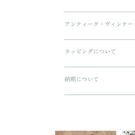
ご購入金額が8000円以上の場合、配
にてお送りいたします。 3万円を超
アンティーク・ヴィンテー
傷や汚れについて可能な限り記載を
ンテージのお品特有の味わいでもあ
ラッピングについて
プレゼント用にご購入される場合、箱
納期について
ご注文から配送までに1-3営業日ほ