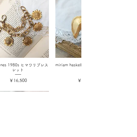
 hines 1980s ヒマワリブレス
miriam haskellフォーチュンクッキ
レット
ー
価格
価格
￥16,500
￥17,600
消費税込み
消費税込み
ウント
欲しいものリスト