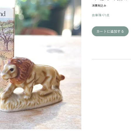
常
消費税込み
価
格
在庫残り1点
カートに追加する