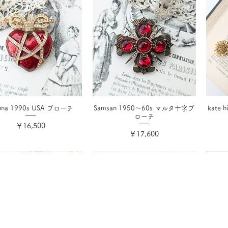
anna 1990s USA ブローチ
Samsan 1950〜60s マルタ十字ブ
kate
ローチ
価格
￥16,500
価格
￥17,600
消費税込み
消費税込み
ド
特定商取引法に基づく表記
プライバシーポリシー
お問い合わせ
マイアカ