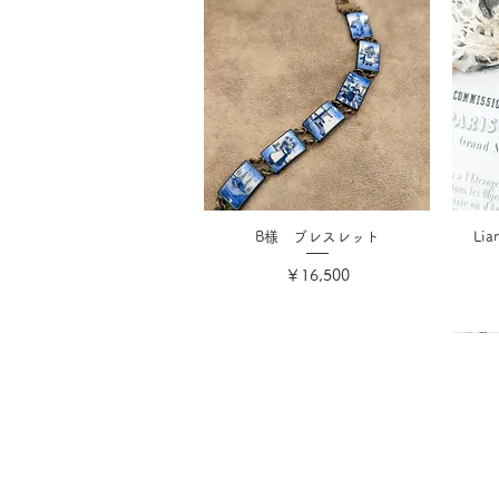
B様 ブレスレット
Li
価格
￥16,500
消費税込み
会社概要
ご利用ガイ