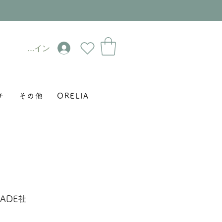
ログイン
チ
その他
ORELIA
WADE社
セ