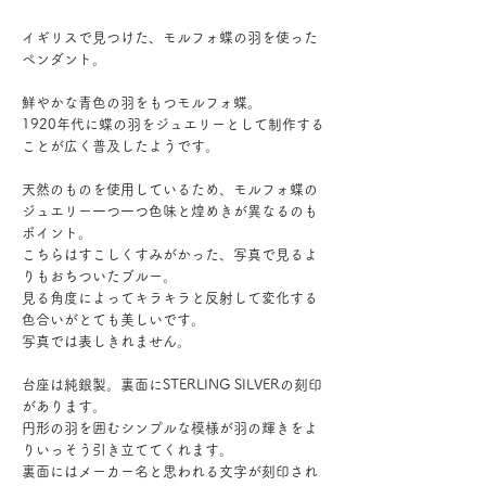
イギリスで見つけた、モルフォ蝶の羽を使った
ペンダント。
鮮やかな青色の羽をもつモルフォ蝶。
1920年代に蝶の羽をジュエリーとして制作する
ことが広く普及したようです。
天然のものを使用しているため、モルフォ蝶の
ジュエリー一つ一つ色味と煌めきが異なるのも
ポイント。
こちらはすこしくすみがかった、写真で見るよ
りもおちついたブルー。
見る角度によってキラキラと反射して変化する
色合いがとても美しいです。
写真では表しきれません。
台座は純銀製。裏面にSTERLING SILVERの刻印
があります。
円形の羽を囲むシンプルな模様が羽の輝きをよ
りいっそう引き立ててくれます。
裏面にはメーカー名と思われる文字が刻印され