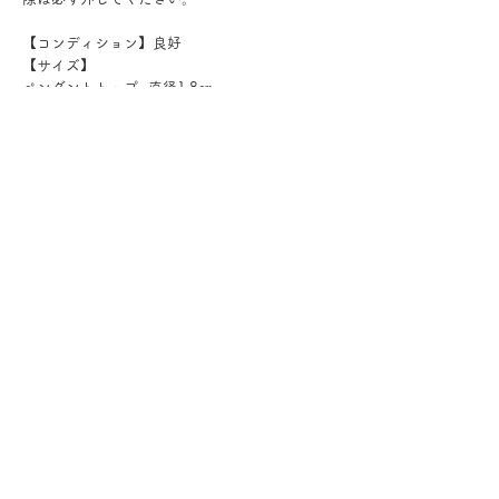
【コンディション】良好
【サイズ】
ペンダントトップ...直径1.8㎝
チェーン...40cm
送料・配送について
ご購入金額が8000円以上の場合、配送料は無料で
す。 ご購入金額が8000円以下の場合、配送料は
アンティーク・ヴィンテージについて
330円です。 配送方法は通常宅急便コンパクトに
傷や汚れについて可能な限り記載をしております
てお送りいたします。 3万円を超える商品をご購
が、状態の良いお品でも経年による小さな傷汚れ
ラッピングについて
入の場合は、ヤマト宅急便となります。
がある場合がございます。 アンティーク・ヴィン
プレゼント用にご購入される場合、箱に入れてリ
テージのお品特有の味わいでもありますので、ご
ボンをおかけいたします。 備考欄に”無料ギフト
納期について
理解の上ご購入をお願いいたします。
ラッピング希望”と入力をお願い致します。
ご注文から配送までに1-3営業日ほどいただきま
す。