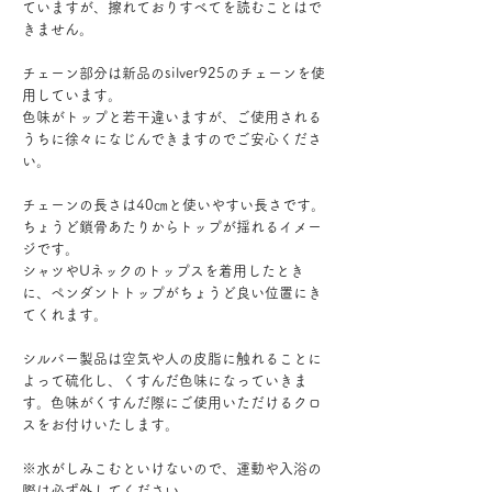
ていますが、擦れておりすべてを読むことはで
きません。
チェーン部分は新品のsilver925のチェーンを使
用しています。
色味がトップと若干違いますが、ご使用される
うちに徐々になじんできますのでご安心くださ
い。
チェーンの長さは40㎝と使いやすい長さです。
ちょうど鎖骨あたりからトップが揺れるイメー
ジです。
シャツやUネックのトップスを着用したとき
に、ペンダントトップがちょうど良い位置にき
てくれます。
シルバー製品は空気や人の皮脂に触れることに
よって硫化し、くすんだ色味になっていきま
す。色味がくすんだ際にご使用いただけるクロ
スをお付けいたします。
※水がしみこむといけないので、運動や入浴の
際は必ず外してください。