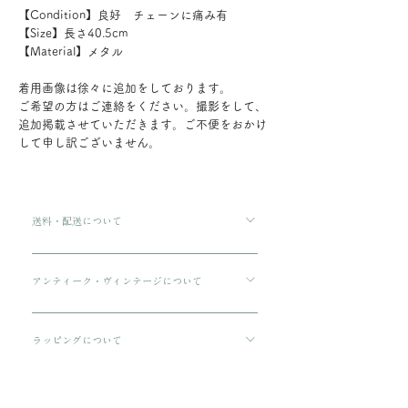
【Condition】良好 チェーンに痛み有
【Size】長さ40.5cm
【Material】メタル
着用画像は徐々に追加をしております。
ご希望の方はご連絡をください。撮影をして、
追加掲載させていただきます。ご不便をおかけ
して申し訳ございません。
送料・配送について
ご購入金額が8000円以上の場合、配送料は無料で
す。 ご購入金額が8000円以下の場合、配送料は
アンティーク・ヴィンテージについて
330円です。 配送方法は通常宅急便コンパクトに
傷や汚れについて可能な限り記載をしております
てお送りいたします。 3万円を超える商品をご購
が、状態の良いお品でも経年による小さな傷汚れ
ラッピングについて
入の場合は、ヤマト宅急便となります。
がある場合がございます。 アンティーク・ヴィン
プレゼント用にご購入される場合、箱に入れてリ
テージのお品特有の味わいでもありますので、ご
ボンをおかけいたします。 備考欄に”無料ギフト
納期について
理解の上ご購入をお願いいたします。