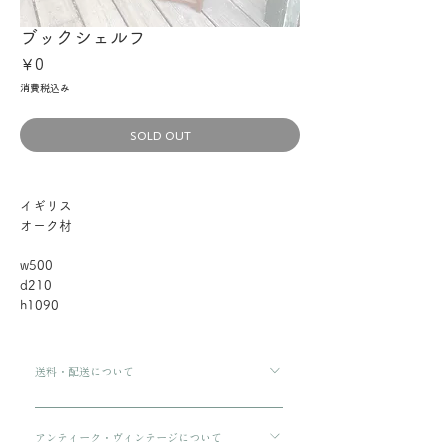
ブックシェルフ
価
￥0
格
消費税込み
SOLD OUT
イギリス
オーク材
w500
d210
h1090
送料・配送について
ご購入金額が8000円以上の場合、配送料は無料で
す。 ご購入金額が8000円以下の場合、配送料は
アンティーク・ヴィンテージについて