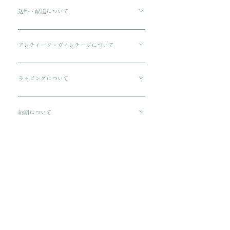
送料・配送について
ご購入金額が8000円以上の場合、配送料は無料で
す。 ご購入金額が8000円以下の場合、配送料は
アンティーク・ヴィンテージについて
330円です。 配送方法は通常宅急便コンパクトに
傷や汚れについて可能な限り記載をしております
てお送りいたします。 3万円を超える商品をご購
が、状態の良いお品でも経年による小さな傷汚れ
ラッピングについて
入の場合は、ヤマト宅急便となります。
がある場合がございます。 アンティーク・ヴィン
プレゼント用にご購入される場合、箱に入れてリ
テージのお品特有の味わいでもありますので、ご
ボンをおかけいたします。 備考欄に”無料ギフト
納期について
理解の上ご購入をお願いいたします。
ラッピング希望”と入力をお願い致します。
ご注文から配送までに1-3営業日ほどいただきま
す。
​関連商品