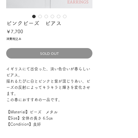
ピンクビーズ ピアス
価
￥7,700
格
消費税込み
SOLD OUT
イギリスにて出会った、淡い色合いが春らしい
ピアス。
揺れるたびに白とピンクと紫が混じりあい、ビ
ーズの反射によってキラキラと輝きを変化させ
ます。
この春におすすめの一品です。
【Material】ビーズ メタル
【Size】全体の長さ 6.5㎝
【Condition】良好