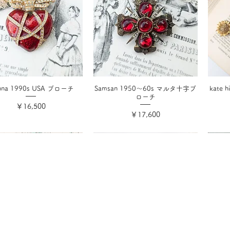
anna 1990s USA ブローチ
Samsan 1950〜60s マルタ十字ブ
kate
ローチ
価格
￥16,500
価格
￥17,600
消費税込み
消費税込み
ド
特定商取引法に基づく表記
プライバシーポリシー
お問い合わせ
マイアカ