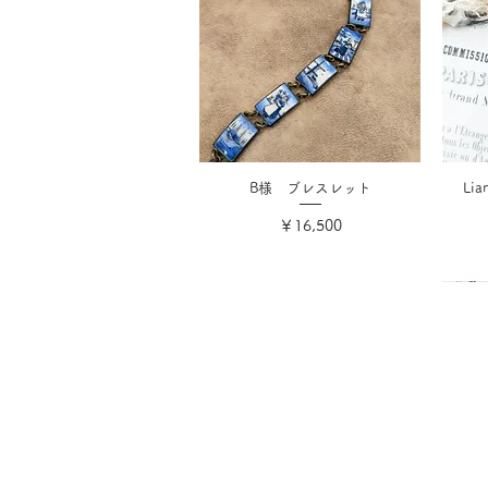
B様 ブレスレット
Li
価格
￥16,500
消費税込み
会社概要
ご利用ガイ