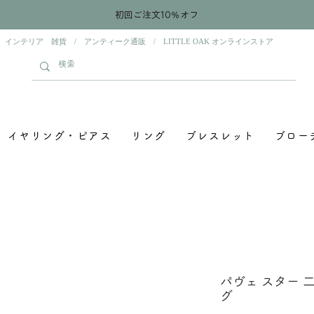
初回ご注文10％オフ
 インテリア 雑貨 / アンティーク通販 / LITTLE OAK オンラインストア
イヤリング・ピアス
リング
ブレスレット
ブロー
パヴェ スター 
グ