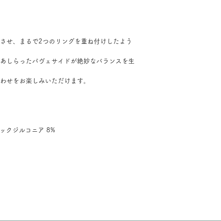
させ、まるで2つのリングを重ね付けしたよう
あしらったパヴェサイドが絶妙なバランスを生
わせをお楽しみいただけます。
ビックジルコニア 8%
送料は無料です。 ご購入金額が8000円以下の場合、配送料は330円で