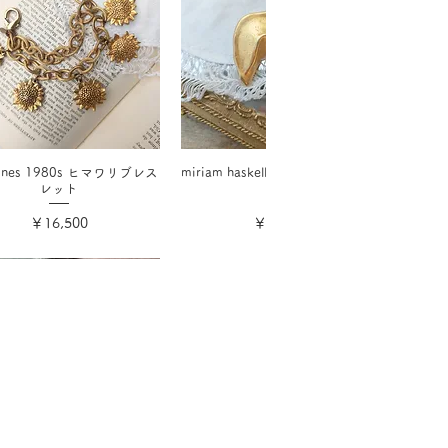
 hines 1980s ヒマワリブレス
miriam haskellフォーチュンクッキ
レット
ー
価格
価格
￥16,500
￥17,600
消費税込み
消費税込み
ウント
欲しいものリスト