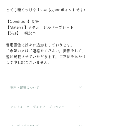
とても軽くつけやすいのもgoodポイントです♪
【Condition】良好
【Material】メタル シルバープレート
【Size】 幅2cm
着用画像は徐々に追加をしております。
ご希望の方はご連絡をください。撮影をして、
追加掲載させていただきます。ご不便をおかけ
して申し訳ございません。
送料・配送について
ご購入金額が8000円以上の場合、配送料は無料で
す。 ご購入金額が8000円以下の場合、配送料は
アンティーク・ヴィンテージについて
330円です。 配送方法は通常宅急便コンパクトに
傷や汚れについて可能な限り記載をしております
てお送りいたします。 3万円を超える商品をご購
が、状態の良いお品でも経年による小さな傷汚れ
ラッピングについて
入の場合は、ヤマト宅急便となります。