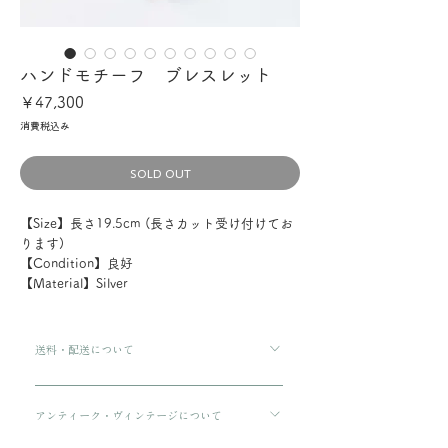
ハンドモチーフ ブレスレット
価
￥47,300
格
消費税込み
SOLD OUT
【Size】長さ19.5cm (長さカット受け付けてお
ります)
【Condition】良好
【Material】Silver
送料・配送について
ご購入金額が8000円以上の場合、配送料は無料で
す。 ご購入金額が8000円以下の場合、配送料は
アンティーク・ヴィンテージについて
330円です。 配送方法は通常宅急便コンパクトに