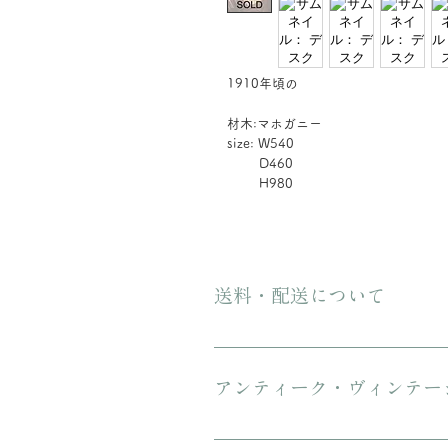
1910年頃の
材木:マホガニー
size: W540
D460
H980
送料・配送について
ご購入金額が8000円以上の場合、配
にてお送りいたします。 3万円を超
アンティーク・ヴィンテー
傷や汚れについて可能な限り記載を