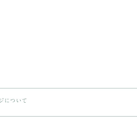
送料は無料です。 ご購入金額が8000円以下の場合、配送料は330円で
える商品をご購入の場合は、ヤマト宅急便となります。
ジについて
しておりますが、状態の良いお品でも経年による小さな傷汚れがある場合
りますので、ご理解の上ご購入をお願いいたします。