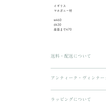
イギリス
マホガニー材
w460
d430
座面まで470
送料・配送について
ご購入金額が8000円以上の場合、配
にてお送りいたします。 3万円を超
アンティーク・ヴィンテー
傷や汚れについて可能な限り記載を
ンテージのお品特有の味わいでもあ
ラッピングについて