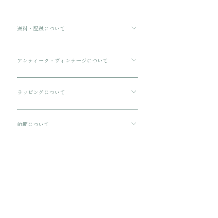
送料・配送について
ご購入金額が8000円以上の場合、配送料は無料で
す。 ご購入金額が8000円以下の場合、配送料は
アンティーク・ヴィンテージについて
330円です。 配送方法は通常宅急便コンパクトに
傷や汚れについて可能な限り記載をしております
てお送りいたします。 3万円を超える商品をご購
が、状態の良いお品でも経年による小さな傷汚れ
ラッピングについて
入の場合は、ヤマト宅急便となります。
がある場合がございます。 アンティーク・ヴィン
プレゼント用にご購入される場合、箱に入れてリ
テージのお品特有の味わいでもありますので、ご
ボンをおかけいたします。 備考欄に”無料ギフト
納期について
理解の上ご購入をお願いいたします。
ラッピング希望”と入力をお願い致します。
ご注文から配送までに1-3営業日ほどいただきま
す。
​関連商品