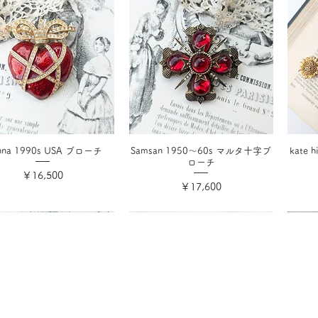
anna 1990s USA ブローチ
Samsan 1950〜60s マルタ十字ブ
kate
ローチ
価格
￥16,500
価格
￥17,600
消費税込み
消費税込み
ド
特定商取引法に基づく表記
プライバシーポリシー
お問い合わせ
マイアカ