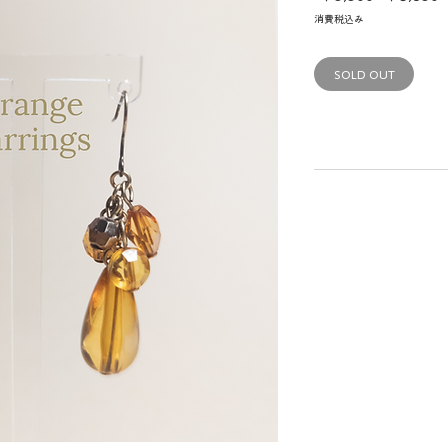
常
消費税込み
価
格
SOLD OUT