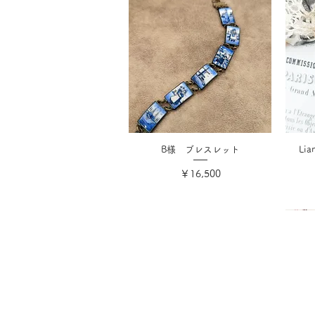
B様 ブレスレット
Li
価格
￥16,500
消費税込み
会社概要
ご利用ガイ