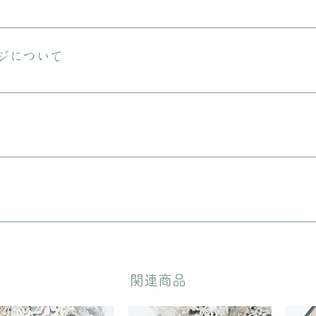
送料は無料です。 ご購入金額が8000円以下の場合、配送料は330円で
える商品をご購入の場合は、ヤマト宅急便となります。
ジについて
しておりますが、状態の良いお品でも経年による小さな傷汚れがある場合
りますので、ご理解の上ご購入をお願いいたします。
に入れてリボンをおかけいたします。 備考欄に”無料ギフトラッピング
どいただきます。
​関連商品