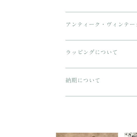
ご購入金額が8000円以上の場合、配
にてお送りいたします。 3万円を超
アンティーク・ヴィンテー
傷や汚れについて可能な限り記載を
ンテージのお品特有の味わいでもあ
ラッピングについて
プレゼント用にご購入される場合、箱
納期について
ご注文から配送までに1-3営業日ほ