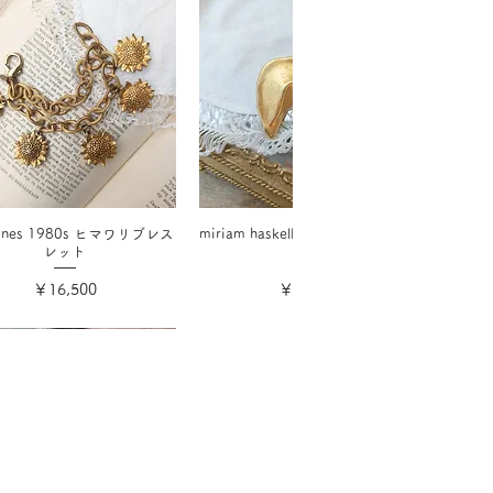
 hines 1980s ヒマワリブレス
miriam haskellフォーチュンクッキ
レット
ー
価格
価格
￥16,500
￥17,600
消費税込み
消費税込み
ウント
欲しいものリスト