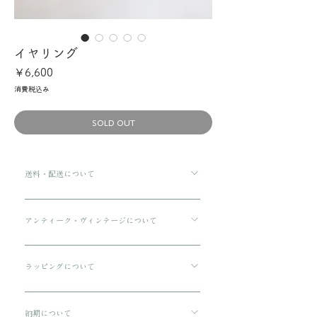
イヤリング
価
￥6,600
格
消費税込み
SOLD OUT
送料・配送について
ご購入金額が8000円以上の場合、配送料は無料で
す。 ご購入金額が8000円以下の場合、配送料は
アンティーク・ヴィンテージについて
330円です。 配送方法は通常宅急便コンパクトに
傷や汚れについて可能な限り記載をしております
てお送りいたします。 3万円を超える商品をご購
が、状態の良いお品でも経年による小さな傷汚れ
ラッピングについて
入の場合は、ヤマト宅急便となります。
がある場合がございます。 アンティーク・ヴィン
プレゼント用にご購入される場合、箱に入れてリ
テージのお品特有の味わいでもありますので、ご
ボンをおかけいたします。 備考欄に”無料ギフト
納期について
理解の上ご購入をお願いいたします。