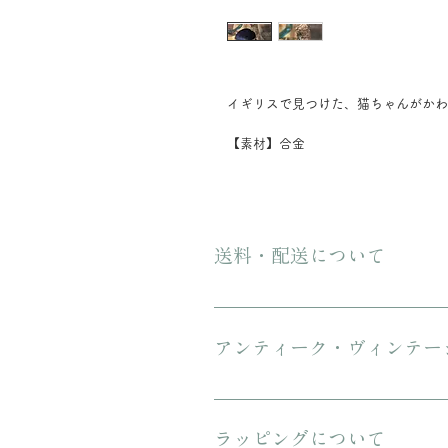
イギリスで見つけた、猫ちゃんがかわ
【素材】合金
送料・配送について
ご購入金額が8000円以上の場合、配
にてお送りいたします。 3万円を超
アンティーク・ヴィンテー
傷や汚れについて可能な限り記載を
ンテージのお品特有の味わいでもあ
ラッピングについて