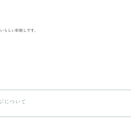
いらしい針刺しです。
送料は無料です。 ご購入金額が8000円以下の場合、配送料は330円で
える商品をご購入の場合は、ヤマト宅急便となります。
ジについて
しておりますが、状態の良いお品でも経年による小さな傷汚れがある場合
りますので、ご理解の上ご購入をお願いいたします。